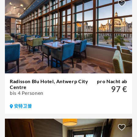
Radisson Blu Hotel, Antwerp City
pro Nacht ab
Centre
97 €
bis 4 Personen
安特卫普